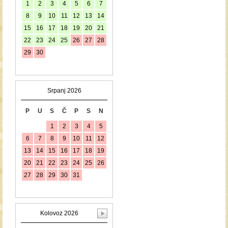
1
2
3
4
5
6
7
8
9
10
11
12
13
14
15
16
17
18
19
20
21
22
23
24
25
26
27
28
29
30
Srpanj 2026
P
U
S
Č
P
S
N
1
2
3
4
5
6
7
8
9
10
11
12
13
14
15
16
17
18
19
20
21
22
23
24
25
26
27
28
29
30
31
Kolovoz 2026