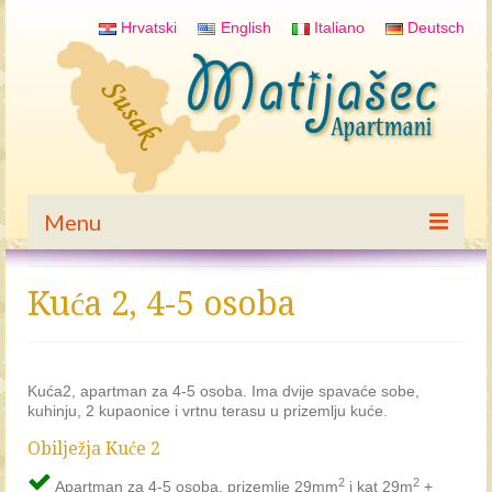
Hrvatski
English
Italiano
Deutsch
Menu
Naslovna
Kuća 2, 4-5 osoba
Kuća 1
Apartman 1
Kuća2, apartman za 4-5 osoba. Ima dvije spavaće sobe,
kuhinju, 2 kupaonice i vrtnu terasu u prizemlju kuće.
Apartman 2
Obilježja Kuće 2
Apartman 3
2
2
Apartman za 4-5 osoba, prizemlje 29mm
i kat 29m
+