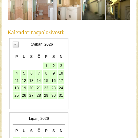
Kalendar raspoloživosti:
Svibanj 2026
P
U
S
Č
P
S
N
1
2
3
4
5
6
7
8
9
10
11
12
13
14
15
16
17
18
19
20
21
22
23
24
25
26
27
28
29
30
31
Lipanj 2026
P
U
S
Č
P
S
N