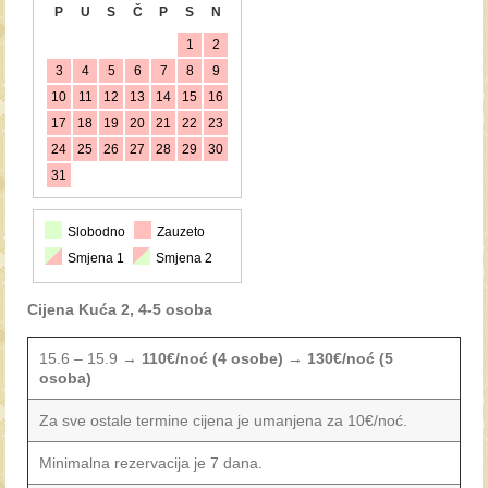
P
U
S
Č
P
S
N
1
2
3
4
5
6
7
8
9
10
11
12
13
14
15
16
17
18
19
20
21
22
23
24
25
26
27
28
29
30
31
Slobodno
Zauzeto
Smjena 1
Smjena 2
Cijena Kuća 2, 4-5 osoba
15.6 – 15.9 →
110€/noć (4 osobe)
→
130€/noć (5
osoba)
Za sve ostale termine cijena je umanjena za 10€/noć.
Minimalna rezervacija je 7 dana.