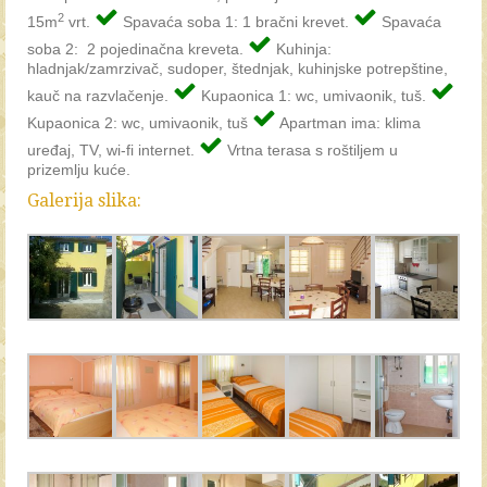
Kuća 2
2
15m
vrt.
Spavaća soba 1: 1 bračni krevet.
Spavaća
soba 2: 2 pojedinačna kreveta.
Kuhinja:
Lokacija
hladnjak/zamrzivač, sudoper, štednjak, kuhinjske potrepštine,
kauč na razvlačenje.
Kupaonica 1: wc, umivaonik, tuš.
Galerija slika
Kupaonica 2: wc, umivaonik, tuš
Apartman ima: klima
Posebne ponude
uređaj, TV, wi-fi internet.
Vrtna terasa s roštiljem u
prizemlju kuće.
Kontakt
Galerija slika: